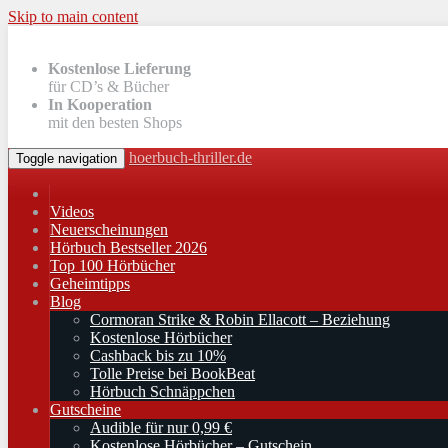
Skip to main content
Kostenlose Lieferung
für CD’s & Bücher
In Kooperation
mit den besten Shops
hoerbuch-thriller.de
Toggle navigation
Videos
Neuerscheinungen
Hörbuch Bestseller 2026
Top 100 Hörbücher
Geheimtipps
Blog
Cormoran Strike & Robin Ellacott – Beziehung
Kostenlose Hörbücher
Cashback bis zu 10%
Tolle Preise bei BookBeat
Hörbuch Schnäppchen
Gutscheine
Audible für nur 0,99 €
Kostenlose Hörbücher – Gutschein