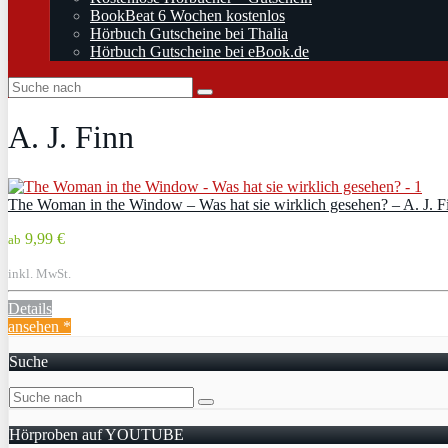
BookBeat 6 Wochen kostenlos
Hörbuch Gutscheine bei Thalia
Hörbuch Gutscheine bei eBook.de
A. J. Finn
The Woman in the Window – Was hat sie wirklich gesehen? – A. J. F
9,99 €
ab
inkl. MwSt.
Details
ansehen *
Suche
Hörproben auf YOUTUBE