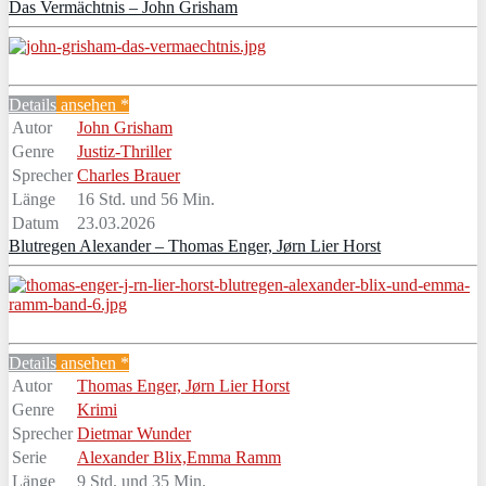
Das Vermächtnis – John Grisham
Details
ansehen *
Autor
John Grisham
Genre
Justiz-Thriller
Sprecher
Charles Brauer
Länge
16 Std. und 56 Min.
Datum
23.03.2026
Blutregen Alexander – Thomas Enger, Jørn Lier Horst
Details
ansehen *
Autor
Thomas Enger, Jørn Lier Horst
Genre
Krimi
Sprecher
Dietmar Wunder
Serie
Alexander Blix,Emma Ramm
Länge
9 Std. und 35 Min.