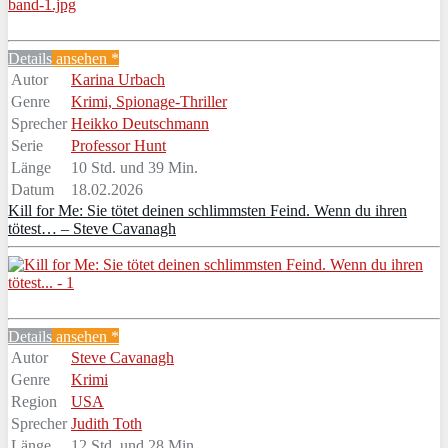
Details
ansehen *
Autor
Karina Urbach
Genre
Krimi, Spionage-Thriller
Sprecher
Heikko Deutschmann
Serie
Professor Hunt
Länge
10 Std. und 39 Min.
Datum
18.02.2026
Kill for Me: Sie tötet deinen schlimmsten Feind. Wenn du ihren
tötest… – Steve Cavanagh
Details
ansehen *
Autor
Steve Cavanagh
Genre
Krimi
Region
USA
Sprecher
Judith Toth
Länge
12 Std. und 28 Min.