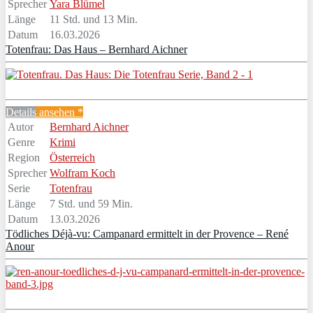
Sprecher
Yara Blümel
Länge
11 Std. und 13 Min.
Datum
16.03.2026
Totenfrau: Das Haus – Bernhard Aichner
Details
ansehen *
Autor
Bernhard Aichner
Genre
Krimi
Region
Österreich
Sprecher
Wolfram Koch
Serie
Totenfrau
Länge
7 Std. und 59 Min.
Datum
13.03.2026
Tödliches Déjà-vu: Campanard ermittelt in der Provence – René
Anour