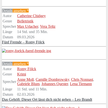
Details
ansehen *
Autor
Catherine Chidgey
Genre
Belletristik
Sprecher
Max Urlacher
,
Vera Teltz
Länge
14 Std. und 35 Min.
Datum
09.03.2026
Fünf Fremde – Romy Fölck
Details
ansehen *
Autor
Romy Fölck
Genre
Krimi
Anne Moll
,
Camille Dombrowsky
,
Chris Nonnast
,
Sprecher
Gabriele Blum
,
Johannes Quester
,
Lena Tiemann
Länge
11 Std. und 11 Min.
Datum
02.03.2026
Das Gehöft: Dieser Ort lässt dich nicht gehen – Leo Brandt