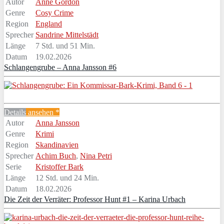
Autor
Anne Gordon
Genre
Cosy Crime
Region
England
Sprecher
Sandrine Mittelstädt
Länge
7 Std. und 51 Min.
Datum
19.02.2026
Schlangengrube – Anna Jansson #6
Details
ansehen *
Autor
Anna Jansson
Genre
Krimi
Region
Skandinavien
Sprecher
Achim Buch
,
Nina Petri
Serie
Kristoffer Bark
Länge
12 Std. und 24 Min.
Datum
18.02.2026
Die Zeit der Verräter: Professor Hunt #1 – Karina Urbach