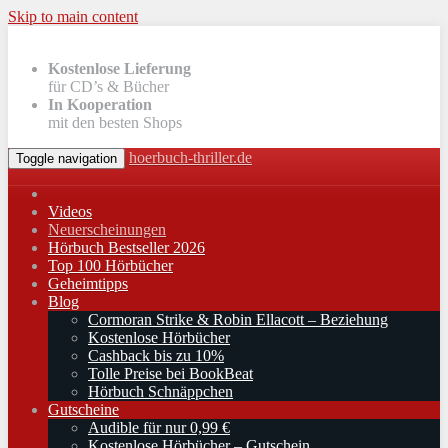
Skip to main content
Kostenlose Lieferung
für CD’s & Bücher
In Kooperation
mit den besten Shops
hoerbuch-thriller.de
Toggle navigation
Videos
Neuerscheinungen
Hörbuch Bestseller 2026
Top 100 Hörbücher
Geheimtipps
Blog
Cormoran Strike & Robin Ellacott – Beziehung
Kostenlose Hörbücher
Cashback bis zu 10%
Tolle Preise bei BookBeat
Hörbuch Schnäppchen
Gutscheine
Audible für nur 0,99 €
Kostenlose Hörbücher – Gutschein