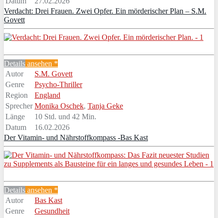
Datum
27.02.2026
Verdacht: Drei Frauen. Zwei Opfer. Ein mörderischer Plan – S.M.
Govett
Details
ansehen *
Autor
S.M. Govett
Genre
Psycho-Thriller
Region
England
Sprecher
Monika Oschek
,
Tanja Geke
Länge
10 Std. und 42 Min.
Datum
16.02.2026
Der Vitamin- und Nährstoffkompass -Bas Kast
Details
ansehen *
Autor
Bas Kast
Genre
Gesundheit