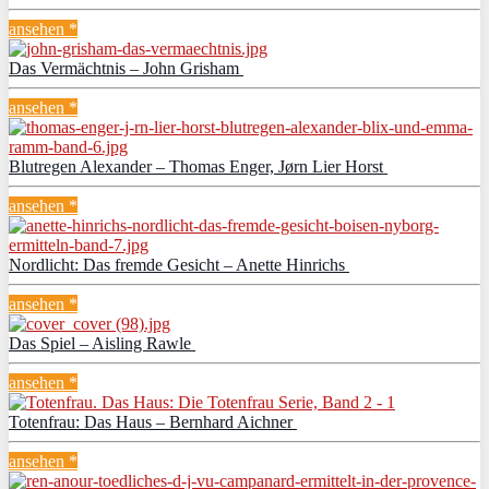
ansehen *
Das Vermächtnis – John Grisham
ansehen *
Blutregen Alexander – Thomas Enger, Jørn Lier Horst
ansehen *
Nordlicht: Das fremde Gesicht – Anette Hinrichs
ansehen *
Das Spiel – Aisling Rawle
ansehen *
Totenfrau: Das Haus – Bernhard Aichner
ansehen *