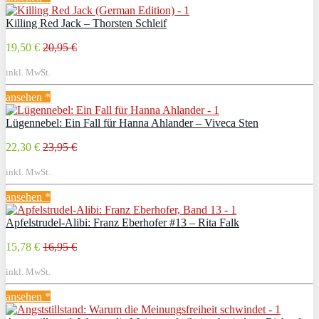
Killing Red Jack – Thorsten Schleif
19,50 €
20,95 €
inkl. MwSt.
ansehen *
Lügennebel: Ein Fall für Hanna Ahlander – Viveca Sten
22,30 €
23,95 €
inkl. MwSt.
ansehen *
Apfelstrudel-Alibi: Franz Eberhofer #13 – Rita Falk
15,78 €
16,95 €
inkl. MwSt.
ansehen *