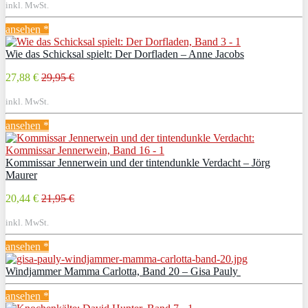
inkl. MwSt.
ansehen *
Wie das Schicksal spielt: Der Dorfladen – Anne Jacobs
27,88 €
29,95 €
inkl. MwSt.
ansehen *
Kommissar Jennerwein und der tintendunkle Verdacht – Jörg
Maurer
20,44 €
21,95 €
inkl. MwSt.
ansehen *
Windjammer Mamma Carlotta, Band 20 – Gisa Pauly
ansehen *