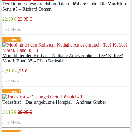
Der Donnerstagsmordclub und der unlösbare Code: Die Mordclub-
Serie #5 – Richard Osman
22,30 €
23,95 €
inkl. MwSt.
ansehen *
Mord hinter den Kulissen: Nathalie Ames ermittelt. Tee? Kaffee?
Mord!, Band 35 – Ellen Barksdale
4,61 €
4,95 €
inkl. MwSt.
ansehen *
Todesfrist – Das ungekürzte Hörspiel – Andreas Gruber
24,16 €
25,95 €
inkl. MwSt.