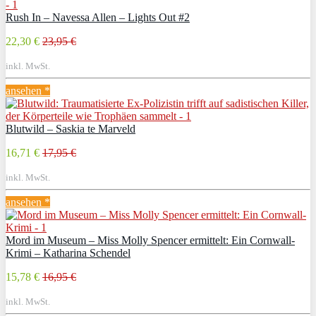
Rush In – Navessa Allen – Lights Out #2
22,30 €
23,95 €
inkl. MwSt.
ansehen *
Blutwild – Saskia te Marveld
16,71 €
17,95 €
inkl. MwSt.
ansehen *
Mord im Museum – Miss Molly Spencer ermittelt: Ein Cornwall-
Krimi – Katharina Schendel
15,78 €
16,95 €
inkl. MwSt.