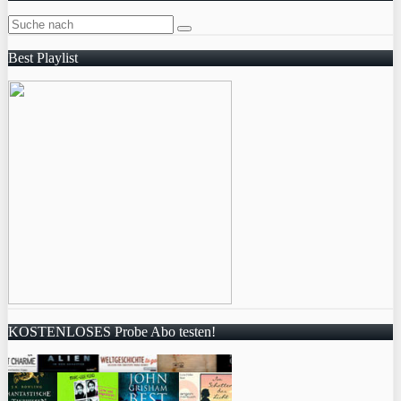
Best Playlist
KOSTENLOSES Probe Abo testen!