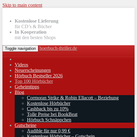
Skip to main content
Kostenlose Lieferung
für CD’s & Bücher
In Kooperation
mit den besten Shops
hoerbuch-thriller.de
Toggle navigation
Videos
Neuerscheinungen
Hörbuch Bestseller 2026
Top 100 Hörbücher
Geheimtipps
Blog
Cormoran Strike & Robin Ellacott – Beziehung
Kostenlose Hörbücher
Cashback bis zu 10%
Tolle Preise bei BookBeat
Hörbuch Schnäppchen
Gutscheine
Audible für nur 0,99 €
Kostenlose Hörbücher – Gutschein