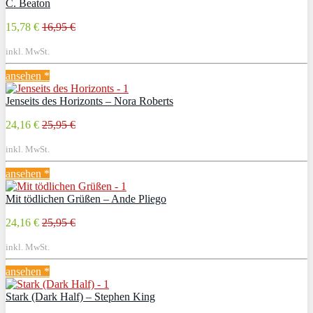
C. Beaton
15,78 €
16,95 €
inkl. MwSt.
ansehen *
Jenseits des Horizonts – Nora Roberts
24,16 €
25,95 €
inkl. MwSt.
ansehen *
Mit tödlichen Grüßen – Ande Pliego
24,16 €
25,95 €
inkl. MwSt.
ansehen *
Stark (Dark Half) – Stephen King