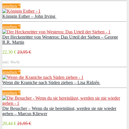
ansehen *
Königin Esther – John Irving
ansehen *
Der Heckenritter von Westeros: Das Urteil der Sieben – George
R.R. Martin
22,30 €
23,95 €
inkl. MwSt.
ansehen *
Wenn die Kraniche nach Süden ziehen – Lisa Ridzén
ansehen *
Die Besucher – Wenn du sie hereinlässt, werden sie nie wieder
gehen – Marcus Kliewer
20,44 €
21,95 €