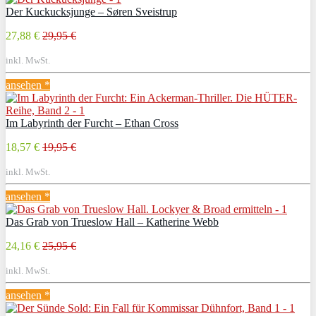
Der Kuckucksjunge – Søren Sveistrup
27,88 €
29,95 €
inkl. MwSt.
ansehen *
Im Labyrinth der Furcht – Ethan Cross
18,57 €
19,95 €
inkl. MwSt.
ansehen *
Das Grab von Trueslow Hall – Katherine Webb
24,16 €
25,95 €
inkl. MwSt.
ansehen *