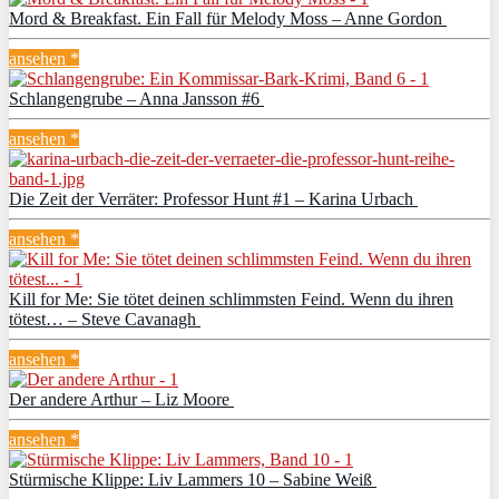
Mord & Breakfast. Ein Fall für Melody Moss – Anne Gordon
ansehen *
Schlangengrube – Anna Jansson #6
ansehen *
Die Zeit der Verräter: Professor Hunt #1 – Karina Urbach
ansehen *
Kill for Me: Sie tötet deinen schlimmsten Feind. Wenn du ihren
tötest… – Steve Cavanagh
ansehen *
Der andere Arthur – Liz Moore
ansehen *
Stürmische Klippe: Liv Lammers 10 – Sabine Weiß