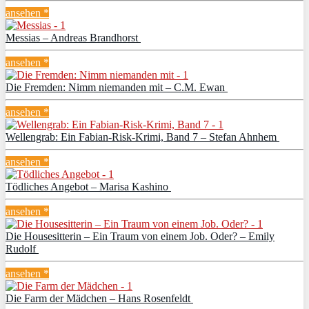
ansehen *
Messias – Andreas Brandhorst
ansehen *
Die Fremden: Nimm niemanden mit – C.M. Ewan
ansehen *
Wellengrab: Ein Fabian-Risk-Krimi, Band 7 – Stefan Ahnhem
ansehen *
Tödliches Angebot – Marisa Kashino
ansehen *
Die Housesitterin – Ein Traum von einem Job. Oder? – Emily
Rudolf
ansehen *
Die Farm der Mädchen – Hans Rosenfeldt