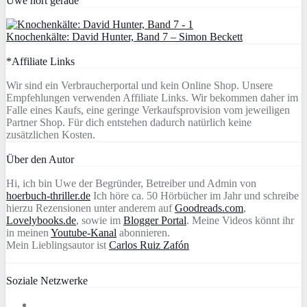
Uwe hört gerade
Knochenkälte: David Hunter, Band 7 – Simon Beckett
*Affiliate Links
Wir sind ein Verbraucherportal und kein Online Shop. Unsere
Empfehlungen verwenden Affiliate Links. Wir bekommen daher im
Falle eines Kaufs, eine geringe Verkaufsprovision vom jeweiligen
Partner Shop. Für dich entstehen dadurch natürlich keine
zusätzlichen Kosten.
Über den Autor
Hi, ich bin Uwe der Begründer, Betreiber und Admin von
hoerbuch-thriller.de
Ich höre ca. 50 Hörbücher im Jahr und schreibe
hierzu Rezensionen unter anderem auf
Goodreads.com
,
Lovelybooks.de
, sowie im
Blogger Portal
. Meine Videos könnt ihr
in meinen
Youtube-Kanal
abonnieren.
Mein Lieblingsautor ist
Carlos Ruiz Zafón
Soziale Netzwerke