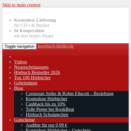
Skip to main content
Kostenlose Lieferung
für CD’s & Bücher
In Kooperation
mit den besten Shops
hoerbuch-thriller.de
Toggle navigation
Videos
Neuerscheinungen
Hörbuch Bestseller 2026
Top 100 Hörbücher
Geheimtipps
Blog
Cormoran Strike & Robin Ellacott – Beziehung
Kostenlose Hörbücher
Cashback bis zu 10%
Tolle Preise bei BookBeat
Hörbuch Schnäppchen
Gutscheine
Audible für nur 0,99 €
Kostenlose Hörbücher – Gutschein