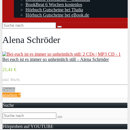
BookBeat 6 Wochen kostenlos
Hörbuch Gutscheine bei Thalia
Hörbuch Gutscheine bei eBook.de
Alena Schröder
Bei euch ist es immer so unheimlich still – Alena Schröder
21,41 €
inkl. MwSt.
Details
ansehen *
Suche
Hörproben auf YOUTUBE