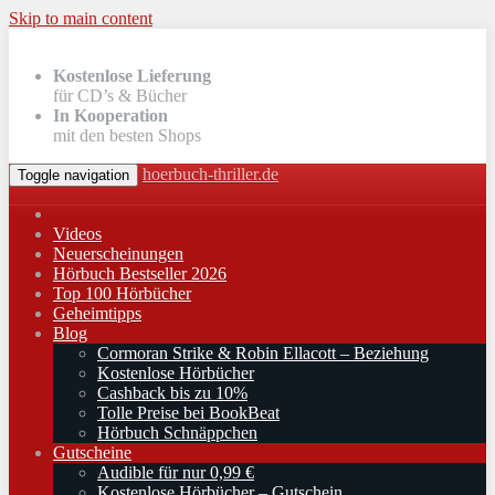
Skip to main content
Kostenlose Lieferung
für CD’s & Bücher
In Kooperation
mit den besten Shops
hoerbuch-thriller.de
Toggle navigation
Videos
Neuerscheinungen
Hörbuch Bestseller 2026
Top 100 Hörbücher
Geheimtipps
Blog
Cormoran Strike & Robin Ellacott – Beziehung
Kostenlose Hörbücher
Cashback bis zu 10%
Tolle Preise bei BookBeat
Hörbuch Schnäppchen
Gutscheine
Audible für nur 0,99 €
Kostenlose Hörbücher – Gutschein