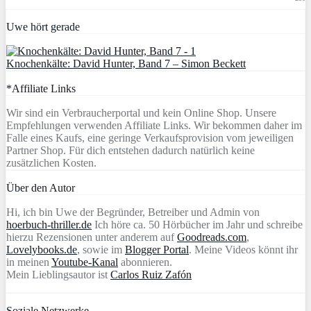
Uwe hört gerade
Knochenkälte: David Hunter, Band 7 – Simon Beckett
*Affiliate Links
Wir sind ein Verbraucherportal und kein Online Shop. Unsere
Empfehlungen verwenden Affiliate Links. Wir bekommen daher im
Falle eines Kaufs, eine geringe Verkaufsprovision vom jeweiligen
Partner Shop. Für dich entstehen dadurch natürlich keine
zusätzlichen Kosten.
Über den Autor
Hi, ich bin Uwe der Begründer, Betreiber und Admin von
hoerbuch-thriller.de
Ich höre ca. 50 Hörbücher im Jahr und schreibe
hierzu Rezensionen unter anderem auf
Goodreads.com
,
Lovelybooks.de
, sowie im
Blogger Portal
. Meine Videos könnt ihr
in meinen
Youtube-Kanal
abonnieren.
Mein Lieblingsautor ist
Carlos Ruiz Zafón
Soziale Netzwerke