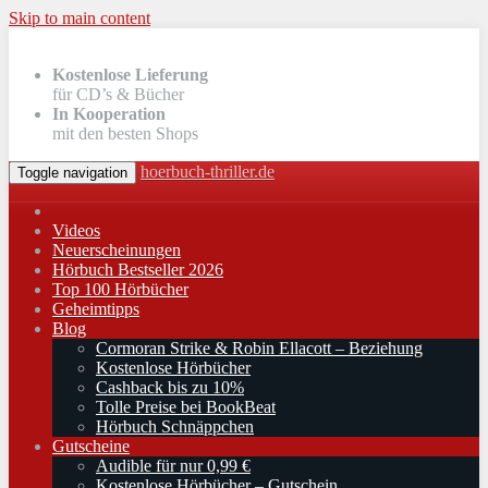
Skip to main content
Kostenlose Lieferung
für CD’s & Bücher
In Kooperation
mit den besten Shops
hoerbuch-thriller.de
Toggle navigation
Videos
Neuerscheinungen
Hörbuch Bestseller 2026
Top 100 Hörbücher
Geheimtipps
Blog
Cormoran Strike & Robin Ellacott – Beziehung
Kostenlose Hörbücher
Cashback bis zu 10%
Tolle Preise bei BookBeat
Hörbuch Schnäppchen
Gutscheine
Audible für nur 0,99 €
Kostenlose Hörbücher – Gutschein