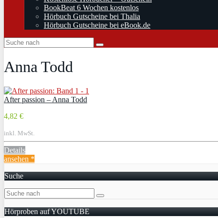
BookBeat 6 Wochen kostenlos
Hörbuch Gutscheine bei Thalia
Hörbuch Gutscheine bei eBook.de
Anna Todd
After passion – Anna Todd
4,82 €
inkl. MwSt.
Details
ansehen *
Suche
Hörproben auf YOUTUBE