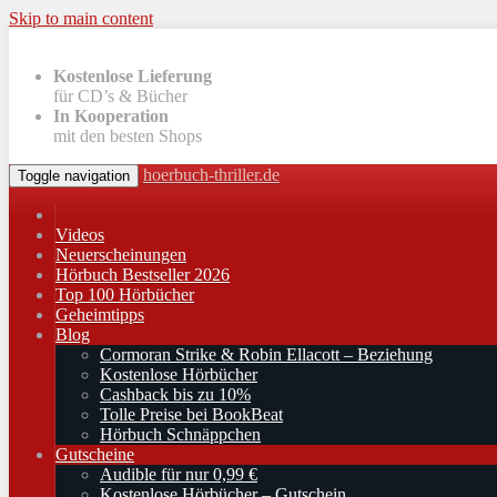
Skip to main content
Kostenlose Lieferung
für CD’s & Bücher
In Kooperation
mit den besten Shops
hoerbuch-thriller.de
Toggle navigation
Videos
Neuerscheinungen
Hörbuch Bestseller 2026
Top 100 Hörbücher
Geheimtipps
Blog
Cormoran Strike & Robin Ellacott – Beziehung
Kostenlose Hörbücher
Cashback bis zu 10%
Tolle Preise bei BookBeat
Hörbuch Schnäppchen
Gutscheine
Audible für nur 0,99 €
Kostenlose Hörbücher – Gutschein