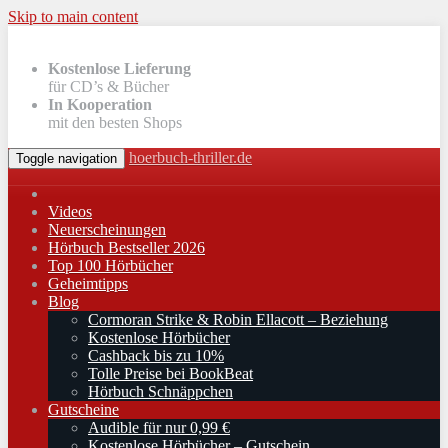
Skip to main content
Kostenlose Lieferung
für CD’s & Bücher
In Kooperation
mit den besten Shops
hoerbuch-thriller.de
Toggle navigation
Videos
Neuerscheinungen
Hörbuch Bestseller 2026
Top 100 Hörbücher
Geheimtipps
Blog
Cormoran Strike & Robin Ellacott – Beziehung
Kostenlose Hörbücher
Cashback bis zu 10%
Tolle Preise bei BookBeat
Hörbuch Schnäppchen
Gutscheine
Audible für nur 0,99 €
Kostenlose Hörbücher – Gutschein