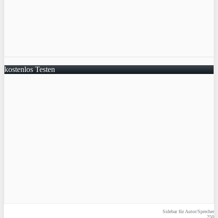
kostenlos Testen
Sidebar für Autor/Sprecher
250