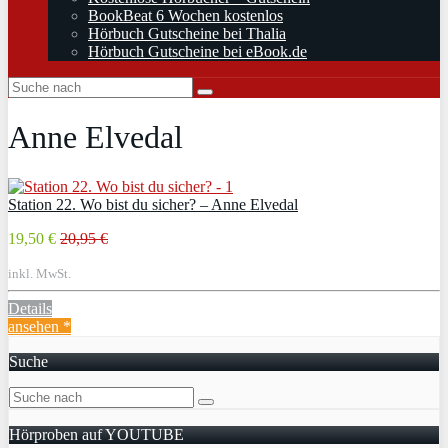
BookBeat 6 Wochen kostenlos
Hörbuch Gutscheine bei Thalia
Hörbuch Gutscheine bei eBook.de
Anne Elvedal
Station 22. Wo bist du sicher? – Anne Elvedal
19,50 €
20,95 €
inkl. MwSt.
Details
ansehen *
Suche
Hörproben auf YOUTUBE