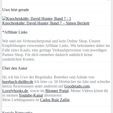
Uwe hört gerade
Knochenkälte: David Hunter, Band 7 – Simon Beckett
*Affiliate Links
Wir sind ein Verbraucherportal und kein Online Shop. Unsere
Empfehlungen verwenden Affiliate Links. Wir bekommen daher im
Falle eines Kaufs, eine geringe Verkaufsprovision vom jeweiligen
Partner Shop. Für dich entstehen dadurch natürlich keine
zusätzlichen Kosten.
Über den Autor
Hi, ich bin Uwe der Begründer, Betreiber und Admin von
hoerbuch-thriller.de
Ich höre ca. 50 Hörbücher im Jahr und schreibe
hierzu Rezensionen unter anderem auf
Goodreads.com
,
Lovelybooks.de
, sowie im
Blogger Portal
. Meine Videos könnt ihr
in meinen
Youtube-Kanal
abonnieren.
Mein Lieblingsautor ist
Carlos Ruiz Zafón
Soziale Netzwerke