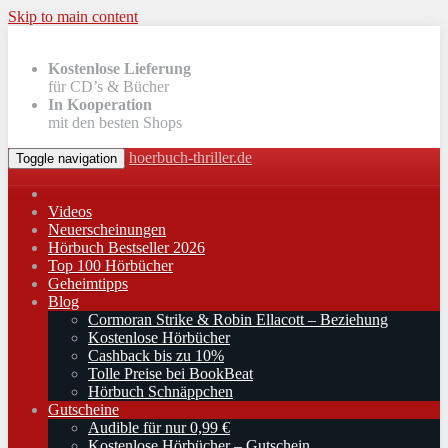
Skip to main content
Kostenlose Lieferung
für CD’s & Bücher
In Kooperation
mit den besten Shops
hoerbuch-thriller.de
Toggle navigation
Videos
Neuerscheinungen
Hörbuch Bestseller 2026
Top 100 Hörbücher
Geheimtipps
Blog
Cormoran Strike & Robin Ellacott – Beziehung
Kostenlose Hörbücher
Cashback bis zu 10%
Tolle Preise bei BookBeat
Hörbuch Schnäppchen
Gutscheine
Audible für nur 0,99 €
Kostenlose Hörbücher – Gutschein