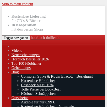
Skip to main content
Kostenlose Lieferung
für CD’s & Bücher
In Kooperation
mit den besten Shops
hoerbuch-thriller.de
Toggle navigation
Videos
Neuerscheinungen
Hörbuch Bestseller 2026
Top 100 Hörbücher
Geheimtipps
Blog
Cormoran Strike & Robin Ellacott – Beziehung
Kostenlose Hörbücher
Cashback bis zu 10%
Tolle Preise bei BookBeat
Hörbuch Schnäppchen
Gutscheine
Audible für nur 0,99 €
Kostenlose Hörbücher – Gutschein