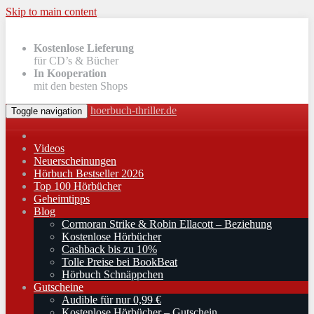
Skip to main content
Kostenlose Lieferung
für CD’s & Bücher
In Kooperation
mit den besten Shops
hoerbuch-thriller.de
Toggle navigation
Videos
Neuerscheinungen
Hörbuch Bestseller 2026
Top 100 Hörbücher
Geheimtipps
Blog
Cormoran Strike & Robin Ellacott – Beziehung
Kostenlose Hörbücher
Cashback bis zu 10%
Tolle Preise bei BookBeat
Hörbuch Schnäppchen
Gutscheine
Audible für nur 0,99 €
Kostenlose Hörbücher – Gutschein