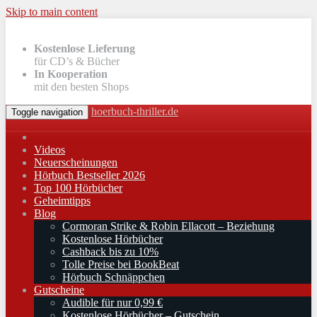
Skip to main content
Kostenlose Lieferung
für CD’s & Bücher
In Kooperation
mit den besten Shops
hoerbuch-thriller.de
Toggle navigation
Videos
Neuerscheinungen
Hörbuch Bestseller 2026
Top 100 Hörbücher
Geheimtipps
Blog
Cormoran Strike & Robin Ellacott – Beziehung
Kostenlose Hörbücher
Cashback bis zu 10%
Tolle Preise bei BookBeat
Hörbuch Schnäppchen
Gutscheine
Audible für nur 0,99 €
Kostenlose Hörbücher – Gutschein