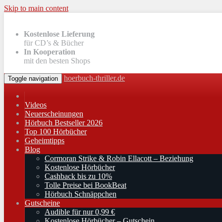
Skip to main content
Kostenlose Lieferung
für CD’s & Bücher
In Kooperation
mit den besten Shops
hoerbuch-thriller.de
Toggle navigation
Videos
Neuerscheinungen
Hörbuch Bestseller 2026
Top 100 Hörbücher
Geheimtipps
Blog
Cormoran Strike & Robin Ellacott – Beziehung
Kostenlose Hörbücher
Cashback bis zu 10%
Tolle Preise bei BookBeat
Hörbuch Schnäppchen
Gutscheine
Audible für nur 0,99 €
Kostenlose Hörbücher – Gutschein