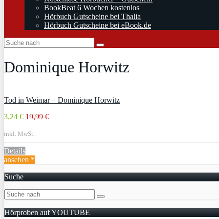
BookBeat 6 Wochen kostenlos
Hörbuch Gutscheine bei Thalia
Hörbuch Gutscheine bei eBook.de
Dominique Horwitz
Tod in Weimar – Dominique Horwitz
3,24 €
19,99 €
inkl. MwSt.
Details
ansehen *
Suche
Hörproben auf YOUTUBE