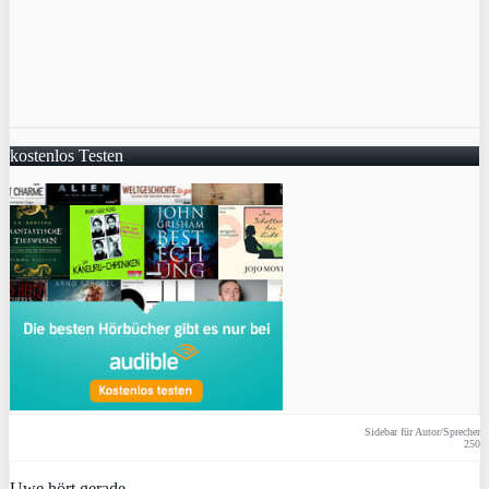
kostenlos Testen
Sidebar für Autor/Sprecher
250
Uwe hört gerade