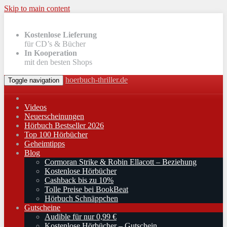
Skip to main content
Kostenlose Lieferung
für CD’s & Bücher
In Kooperation
mit den besten Shops
hoerbuch-thriller.de
Toggle navigation
Videos
Neuerscheinungen
Hörbuch Bestseller 2026
Top 100 Hörbücher
Geheimtipps
Blog
Cormoran Strike & Robin Ellacott – Beziehung
Kostenlose Hörbücher
Cashback bis zu 10%
Tolle Preise bei BookBeat
Hörbuch Schnäppchen
Gutscheine
Audible für nur 0,99 €
Kostenlose Hörbücher – Gutschein