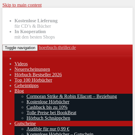
Skip to main content
Kostenlose Lieferung
für CD’s & Bücher
In Kooperation
mit den besten Shops
hoerbuch-thriller.de
Toggle navigation
Videos
Neuerscheinungen
Hörbuch Bestseller 2026
Top 100 Hörbücher
Geheimtipps
Blog
Cormoran Strike & Robin Ellacott – Beziehung
Kostenlose Hörbücher
Cashback bis zu 10%
Tolle Preise bei BookBeat
Hörbuch Schnäppchen
Gutscheine
Audible für nur 0,99 €
Kostenlose Hörbücher – Gutschein