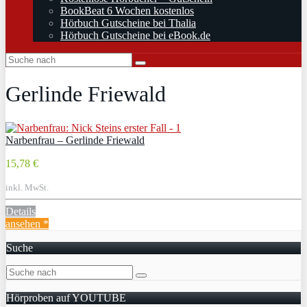
BookBeat 6 Wochen kostenlos
Hörbuch Gutscheine bei Thalia
Hörbuch Gutscheine bei eBook.de
Gerlinde Friewald
Narbenfrau – Gerlinde Friewald
15,78 €
inkl. MwSt.
Details
ansehen *
Suche
Hörproben auf YOUTUBE