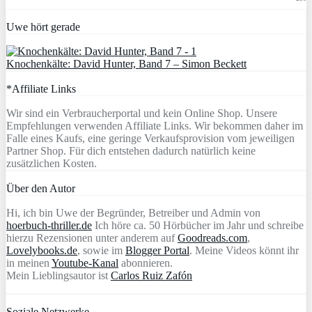
Uwe hört gerade
Knochenkälte: David Hunter, Band 7 – Simon Beckett
*Affiliate Links
Wir sind ein Verbraucherportal und kein Online Shop. Unsere
Empfehlungen verwenden Affiliate Links. Wir bekommen daher im
Falle eines Kaufs, eine geringe Verkaufsprovision vom jeweiligen
Partner Shop. Für dich entstehen dadurch natürlich keine
zusätzlichen Kosten.
Über den Autor
Hi, ich bin Uwe der Begründer, Betreiber und Admin von
hoerbuch-thriller.de
Ich höre ca. 50 Hörbücher im Jahr und schreibe
hierzu Rezensionen unter anderem auf
Goodreads.com
,
Lovelybooks.de
, sowie im
Blogger Portal
. Meine Videos könnt ihr
in meinen
Youtube-Kanal
abonnieren.
Mein Lieblingsautor ist
Carlos Ruiz Zafón
Soziale Netzwerke