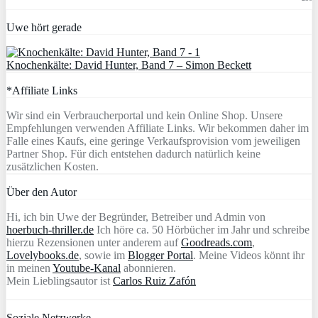
Uwe hört gerade
Knochenkälte: David Hunter, Band 7 – Simon Beckett
*Affiliate Links
Wir sind ein Verbraucherportal und kein Online Shop. Unsere
Empfehlungen verwenden Affiliate Links. Wir bekommen daher im
Falle eines Kaufs, eine geringe Verkaufsprovision vom jeweiligen
Partner Shop. Für dich entstehen dadurch natürlich keine
zusätzlichen Kosten.
Über den Autor
Hi, ich bin Uwe der Begründer, Betreiber und Admin von
hoerbuch-thriller.de
Ich höre ca. 50 Hörbücher im Jahr und schreibe
hierzu Rezensionen unter anderem auf
Goodreads.com
,
Lovelybooks.de
, sowie im
Blogger Portal
. Meine Videos könnt ihr
in meinen
Youtube-Kanal
abonnieren.
Mein Lieblingsautor ist
Carlos Ruiz Zafón
Soziale Netzwerke