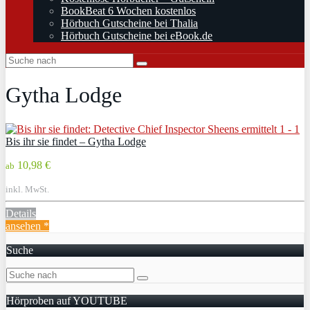
BookBeat 6 Wochen kostenlos
Hörbuch Gutscheine bei Thalia
Hörbuch Gutscheine bei eBook.de
Gytha Lodge
Bis ihr sie findet – Gytha Lodge
10,98 €
ab
inkl. MwSt.
Details
ansehen *
Suche
Hörproben auf YOUTUBE