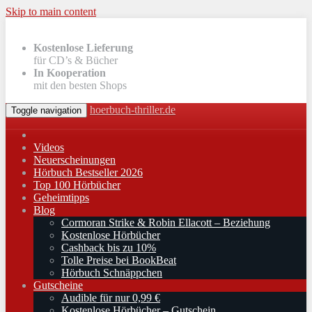
Skip to main content
Kostenlose Lieferung
für CD’s & Bücher
In Kooperation
mit den besten Shops
hoerbuch-thriller.de
Toggle navigation
Videos
Neuerscheinungen
Hörbuch Bestseller 2026
Top 100 Hörbücher
Geheimtipps
Blog
Cormoran Strike & Robin Ellacott – Beziehung
Kostenlose Hörbücher
Cashback bis zu 10%
Tolle Preise bei BookBeat
Hörbuch Schnäppchen
Gutscheine
Audible für nur 0,99 €
Kostenlose Hörbücher – Gutschein