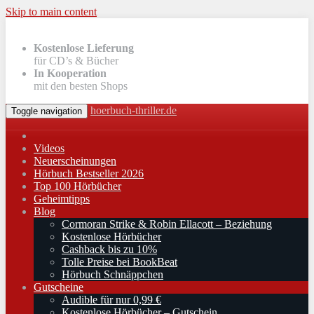
Skip to main content
Kostenlose Lieferung
für CD’s & Bücher
In Kooperation
mit den besten Shops
hoerbuch-thriller.de
Toggle navigation
Videos
Neuerscheinungen
Hörbuch Bestseller 2026
Top 100 Hörbücher
Geheimtipps
Blog
Cormoran Strike & Robin Ellacott – Beziehung
Kostenlose Hörbücher
Cashback bis zu 10%
Tolle Preise bei BookBeat
Hörbuch Schnäppchen
Gutscheine
Audible für nur 0,99 €
Kostenlose Hörbücher – Gutschein