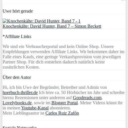
Uwe hört gerade
Knochenkälte: David Hunter, Band 7 – Simon Beckett
*Affiliate Links
Wir sind ein Verbraucherportal und kein Online Shop. Unsere
Empfehlungen verwenden Affiliate Links. Wir bekommen daher im
Falle eines Kaufs, eine geringe Verkaufsprovision vom jeweiligen
Partner Shop. Für dich entstehen dadurch natürlich keine
zusätzlichen Kosten.
Über den Autor
Hi, ich bin Uwe der Begründer, Betreiber und Admin von
hoerbuch-thriller.de
Ich höre ca. 50 Hörbücher im Jahr und schreibe
hierzu Rezensionen unter anderem auf
Goodreads.com
,
Lovelybooks.de
, sowie im
Blogger Portal
. Meine Videos könnt ihr
in meinen
Youtube-Kanal
abonnieren.
Mein Lieblingsautor ist
Carlos Ruiz Zafón
Soziale Netzwerke