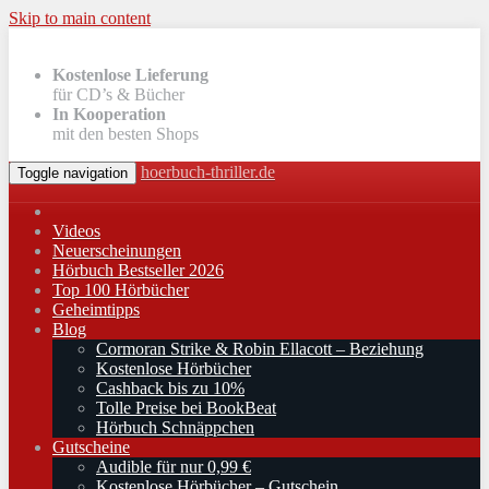
Skip to main content
Kostenlose Lieferung
für CD’s & Bücher
In Kooperation
mit den besten Shops
hoerbuch-thriller.de
Toggle navigation
Videos
Neuerscheinungen
Hörbuch Bestseller 2026
Top 100 Hörbücher
Geheimtipps
Blog
Cormoran Strike & Robin Ellacott – Beziehung
Kostenlose Hörbücher
Cashback bis zu 10%
Tolle Preise bei BookBeat
Hörbuch Schnäppchen
Gutscheine
Audible für nur 0,99 €
Kostenlose Hörbücher – Gutschein