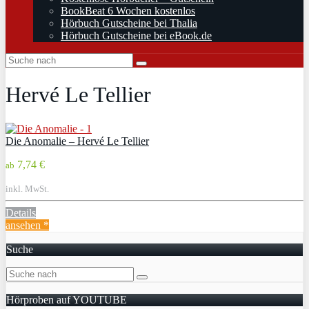
BookBeat 6 Wochen kostenlos
Hörbuch Gutscheine bei Thalia
Hörbuch Gutscheine bei eBook.de
Hervé Le Tellier
Die Anomalie – Hervé Le Tellier
7,74 €
ab
inkl. MwSt.
Details
ansehen *
Suche
Hörproben auf YOUTUBE