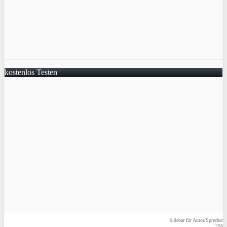
kostenlos Testen
Sidebar für Autor/Sprecher
250