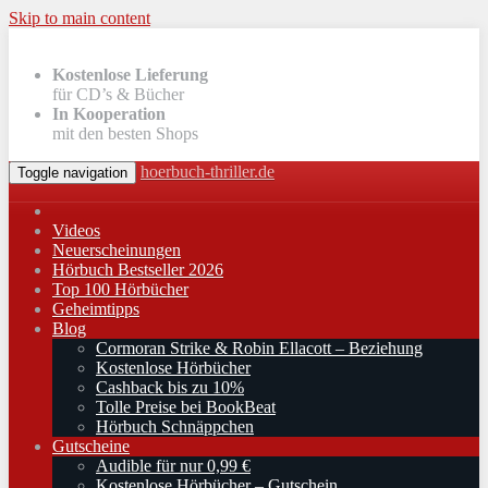
Skip to main content
Kostenlose Lieferung
für CD’s & Bücher
In Kooperation
mit den besten Shops
hoerbuch-thriller.de
Toggle navigation
Videos
Neuerscheinungen
Hörbuch Bestseller 2026
Top 100 Hörbücher
Geheimtipps
Blog
Cormoran Strike & Robin Ellacott – Beziehung
Kostenlose Hörbücher
Cashback bis zu 10%
Tolle Preise bei BookBeat
Hörbuch Schnäppchen
Gutscheine
Audible für nur 0,99 €
Kostenlose Hörbücher – Gutschein