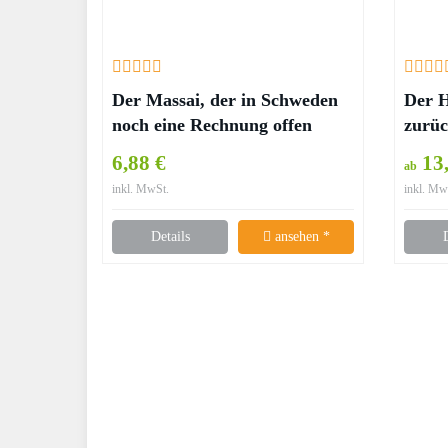
Der Massai, der in Schweden
Der H
noch eine Rechnung offen
zurüc
hatte – Jonas Jonasson
rette
6,88 €
13,
ab
inkl. MwSt.
inkl. Mw
Details
ansehen *