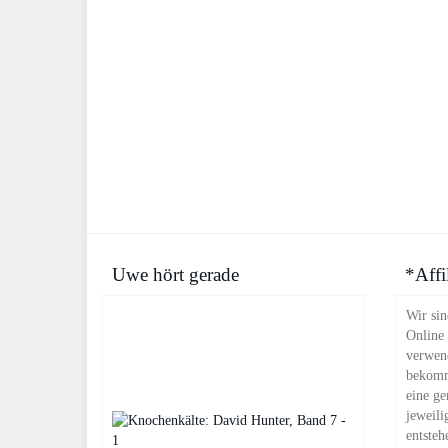
Uwe hört gerade
*Affi
Wir sin
Online
verwend
bekomm
eine ge
jeweili
entsteh