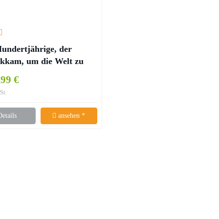
undertjährige, der
kkam, um die Welt zu
n
99 €
St.
Details
ansehen *