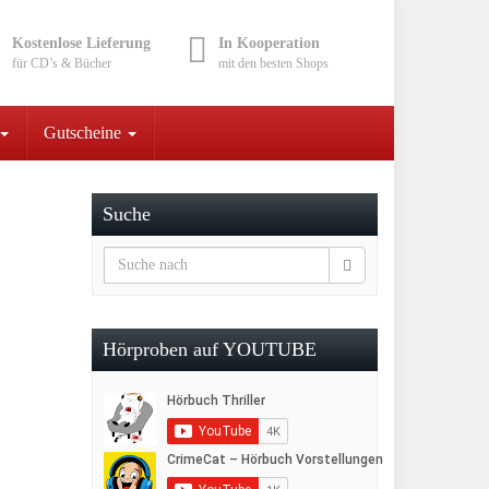
Kostenlose Lieferung
In Kooperation
für CD’s & Bücher
mit den besten Shops
Gutscheine
Suche
Hörproben auf YOUTUBE