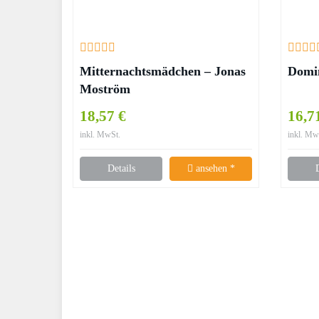
Mitternachtsmädchen – Jonas
Domi
Moström
18,57 €
16,7
inkl. MwSt.
inkl. Mw
Details
ansehen *