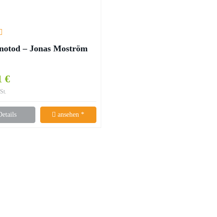
notod – Jonas Moström
1 €
St.
Details
ansehen *