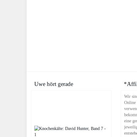
Uwe hört gerade
*Affi
Wir sin
Online
verwend
bekomm
eine ge
jeweili
entsteh