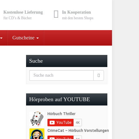
Kostenlose Lieferung
In Kooperation
für CD’s & Bücher
mit den besten Shops
Gutscheine
Suche
Hörproben auf YOUTUBE