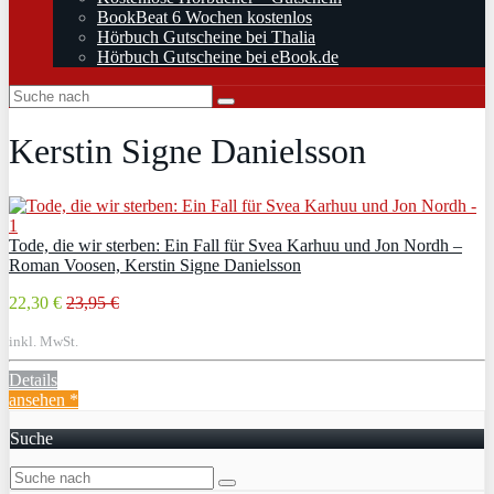
BookBeat 6 Wochen kostenlos
Hörbuch Gutscheine bei Thalia
Hörbuch Gutscheine bei eBook.de
Kerstin Signe Danielsson
Tode, die wir sterben: Ein Fall für Svea Karhuu und Jon Nordh –
Roman Voosen, Kerstin Signe Danielsson
22,30 €
23,95 €
inkl. MwSt.
Details
ansehen *
Suche