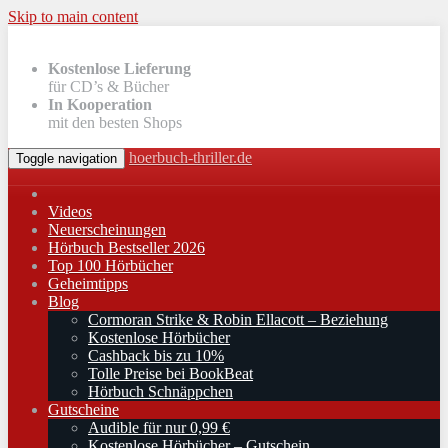
Skip to main content
Kostenlose Lieferung
für CD’s & Bücher
In Kooperation
mit den besten Shops
hoerbuch-thriller.de
Toggle navigation
Videos
Neuerscheinungen
Hörbuch Bestseller 2026
Top 100 Hörbücher
Geheimtipps
Blog
Cormoran Strike & Robin Ellacott – Beziehung
Kostenlose Hörbücher
Cashback bis zu 10%
Tolle Preise bei BookBeat
Hörbuch Schnäppchen
Gutscheine
Audible für nur 0,99 €
Kostenlose Hörbücher – Gutschein