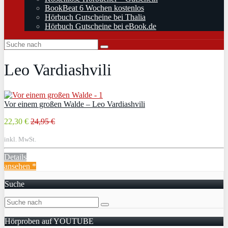
BookBeat 6 Wochen kostenlos
Hörbuch Gutscheine bei Thalia
Hörbuch Gutscheine bei eBook.de
Leo Vardiashvili
Vor einem großen Walde – Leo Vardiashvili
22,30 €
24,95 €
inkl. MwSt.
Details
ansehen *
Suche
Hörproben auf YOUTUBE