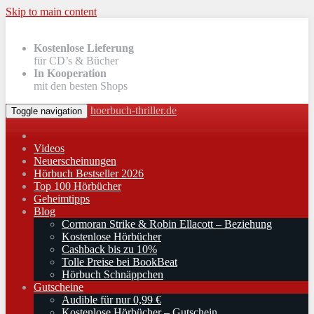
Skip to main content
Kostenlose Lieferung
für CD’s & Bücher
In Kooperation
mit den besten Shops
hoerbuch-thriller.de
Toggle navigation
Videos
Neuerscheinungen
Hörbuch Bestseller 2026
Top 100 Hörbücher
Geheimtipps
Blog
Cormoran Strike & Robin Ellacott – Beziehung
Kostenlose Hörbücher
Cashback bis zu 10%
Tolle Preise bei BookBeat
Hörbuch Schnäppchen
Gutscheine
Audible für nur 0,99 €
Kostenlose Hörbücher – Gutschein