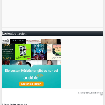
kostenlos Testen
Sidebar für Autor/Sprecher
250
Uwe hört gerade