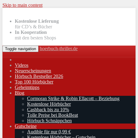
Skip to main content
Kostenlose Lieferung
für CD’s & Bücher
In Kooperation
mit den besten Shops
hoerbuch-thriller.de
Toggle navigation
Videos
Neuerscheinungen
Hörbuch Bestseller 2026
Top 100 Hörbücher
Geheimtipps
Blog
Cormoran Strike & Robin Ellacott – Beziehung
Kostenlose Hörbücher
Cashback bis zu 10%
Tolle Preise bei BookBeat
Hörbuch Schnäppchen
Gutscheine
Audible für nur 0,99 €
Kostenlose Hörbücher – Gutschein