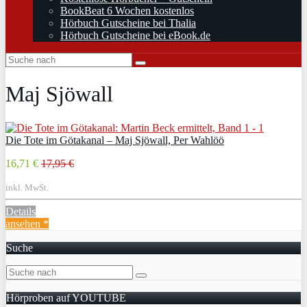
BookBeat 6 Wochen kostenlos
Hörbuch Gutscheine bei Thalia
Hörbuch Gutscheine bei eBook.de
Maj Sjöwall
Die Tote im Götakanal – Maj Sjöwall, Per Wahlöö
16,71 €
17,95 €
inkl. MwSt.
Details
ansehen *
Suche
Hörproben auf YOUTUBE