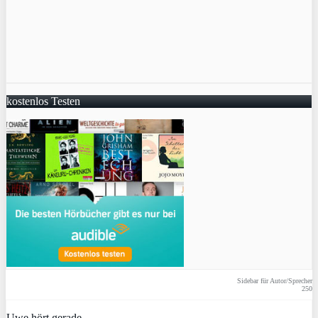
kostenlos Testen
Sidebar für Autor/Sprecher
250
Uwe hört gerade