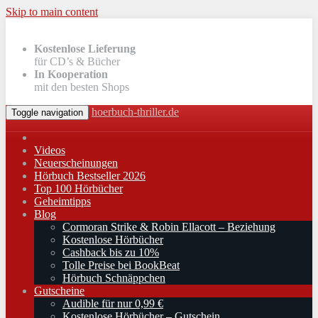
Skip to main content
Kostenlose Lieferung
für CD’s & Bücher
In Kooperation
mit den besten Shops
hoerbuch-thriller.de
Toggle navigation
Videos
Neuerscheinungen
Hörbuch Bestseller 2026
Top 100 Hörbücher
Geheimtipps
Blog
Cormoran Strike & Robin Ellacott – Beziehung
Kostenlose Hörbücher
Cashback bis zu 10%
Tolle Preise bei BookBeat
Hörbuch Schnäppchen
Gutscheine
Audible für nur 0,99 €
Kostenlose Hörbücher – Gutschein