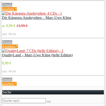
Details
ansehen *
Die Känguru-Apokryphen – Marc-Uwe Kling
9,99 €
13,99 €
ab
inkl. MwSt.
Details
Ansehen *
QualityLand – Marc-Uwe Kling (helle Edition)
9,99 €
inkl. MwSt.
Details
ansehen *
Suche