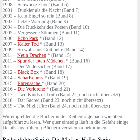
1998 – Schwarze Engel (Band 6)
2001 – Dunkler als die Nacht (Band 7)
2002 – Kein Engel so rein (Band 8)
2003 – Letzte Warnung (Band 9)
2004 – Die Rückkehr des Poeten (Band 10)
2005 – Vergessene Stimmen (Band 11)
2006 –
Echo Park
* (Band 12)
2007 –
Kalter Tod
* (Band 13)
2009 – So wahr uns Gott helfe (Band 14)
2011 –
Neun Drachen
* (Band 15)
2011 –
Spur der toten Mädchen
* (Band 16)
2011 – Der Widersacher (Band 17)
2012 –
Black Box
* (Band 18)
2014 –
Scharfschuss
* (Band 19)
2015 –
Ehrensache
* (Band 20)
2016 –
Die Verlorene
* (Band 21)
2017 – Two Kinds of Truth (Band 22, noch nicht übersetzt)
2018 – Dar Sacred (Band 23, noch nicht übersetzt)
2019 – The Night Fire (Band 24, noch nicht übersetzt)
Wir empfehlen die Bücher in der Reihenfolge nach wie oben
aufgeführt zu lesen. Wer quer einsteigt läuft in die Gefahr einige
Details aus früheren Büchern verraten zu bekommen.
Reihenfolge (Serie): Die Mickey Haller-Serie