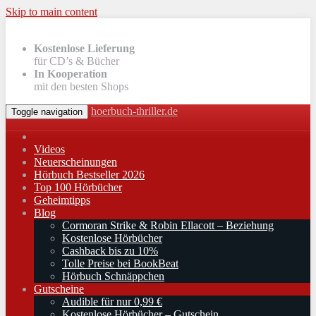
Skip to main content
Kostenlose Lieferung
für CD’s & Bücher
In Kooperation
mit den besten Shops
hoerbuch-thriller.de
Toggle navigation
Videos
Neuerscheinungen
Hörbuch Bestseller 2026
Top 100 Hörbücher
Geheimtipps
Blog
Cormoran Strike & Robin Ellacott – Beziehung
Kostenlose Hörbücher
Cashback bis zu 10%
Tolle Preise bei BookBeat
Hörbuch Schnäppchen
Gutscheine
Audible für nur 0,99 €
Kostenlose Hörbücher – Gutschein