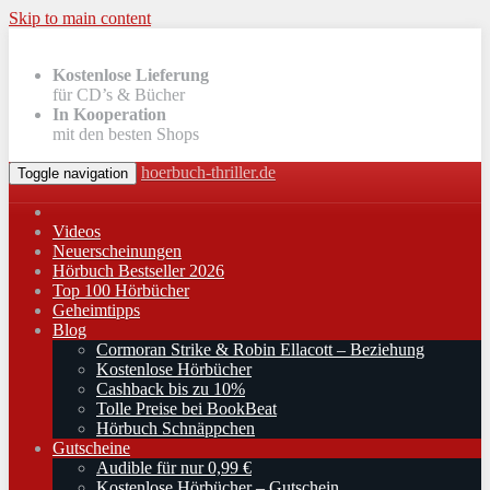
Skip to main content
Kostenlose Lieferung
für CD’s & Bücher
In Kooperation
mit den besten Shops
hoerbuch-thriller.de
Toggle navigation
Videos
Neuerscheinungen
Hörbuch Bestseller 2026
Top 100 Hörbücher
Geheimtipps
Blog
Cormoran Strike & Robin Ellacott – Beziehung
Kostenlose Hörbücher
Cashback bis zu 10%
Tolle Preise bei BookBeat
Hörbuch Schnäppchen
Gutscheine
Audible für nur 0,99 €
Kostenlose Hörbücher – Gutschein