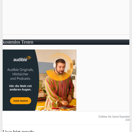
kostenlos Testen
Sidebar für Autor/Sprecher
250
Uwe hört gerade