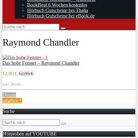
BookBeat 6 Wochen kostenlos
Hörbuch Gutscheine bei Thalia
Hörbuch Gutscheine bei eBook.de
Raymond Chandler
Das hohe Fenster – Raymond Chandler
12,06 €
12,95 €
inkl. MwSt.
Details
ansehen *
Suche
Hörproben auf YOUTUBE