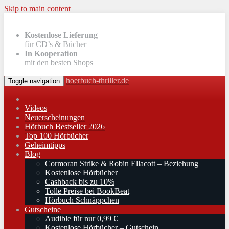
Skip to main content
Kostenlose Lieferung
für CD’s & Bücher
In Kooperation
mit den besten Shops
hoerbuch-thriller.de
Toggle navigation
Videos
Neuerscheinungen
Hörbuch Bestseller 2026
Top 100 Hörbücher
Geheimtipps
Blog
Cormoran Strike & Robin Ellacott – Beziehung
Kostenlose Hörbücher
Cashback bis zu 10%
Tolle Preise bei BookBeat
Hörbuch Schnäppchen
Gutscheine
Audible für nur 0,99 €
Kostenlose Hörbücher – Gutschein