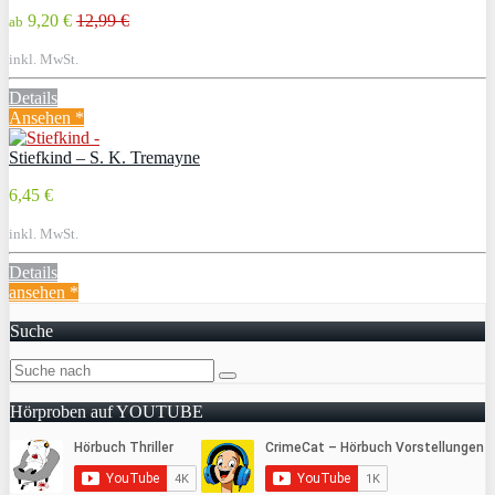
9,20 €
12,99 €
ab
inkl. MwSt.
Details
Ansehen *
Stiefkind – S. K. Tremayne
6,45 €
inkl. MwSt.
Details
ansehen *
Suche
Hörproben auf YOUTUBE