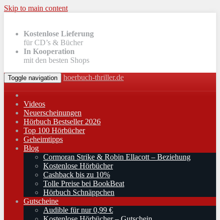
Skip to main content
Kostenlose Lieferung
für CD’s & Bücher
In Kooperation
mit den besten Shops
hoerbuch-thriller.de
Toggle navigation
Videos
Neuerscheinungen
Hörbuch Bestseller 2026
Top 100 Hörbücher
Geheimtipps
Blog
Cormoran Strike & Robin Ellacott – Beziehung
Kostenlose Hörbücher
Cashback bis zu 10%
Tolle Preise bei BookBeat
Hörbuch Schnäppchen
Gutscheine
Audible für nur 0,99 €
Kostenlose Hörbücher – Gutschein