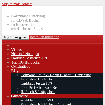
Skip to main content
Kostenlose Lieferung
für CD’s & Bücher
In Kooperation
mit den besten Shops
hoerbuch-thriller.de
Toggle navigation
Videos
Neuerscheinungen
Hörbuch Bestseller 2026
Top 100 Hörbücher
Geheimtipps
Blog
Cormoran Strike & Robin Ellacott – Beziehung
Kostenlose Hörbücher
Cashback bis zu 10%
Tolle Preise bei BookBeat
Hörbuch Schnäppchen
Gutscheine
Audible für nur 0,99 €
Kostenlose Hörbücher – Gutschein