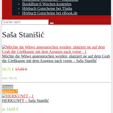
BookBeat 6 Wochen kostenlos
Hörbuch Gutscheine bei Thalia
Hörbuch Gutscheine bei eBook.de
Saša Stanišić
Möchte die Witwe angesprochen werden, platziert sie auf dem Grab
die Gießkanne mit dem Ausguss nach vorne – Saša Stanišić
16,71 €
17,95 €
inkl. MwSt.
Details
ansehen *
HERKUNFT – Saša Stanišić
14,05 €
ab