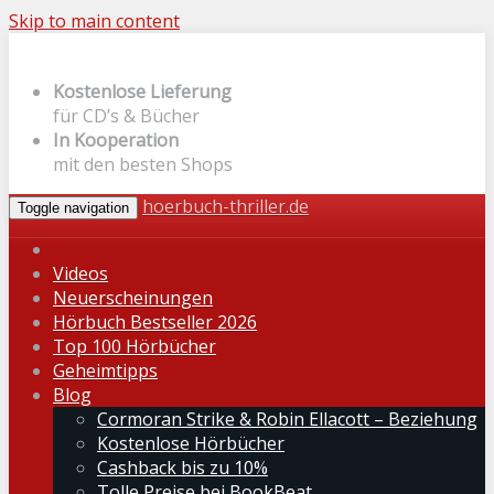
Skip to main content
Kostenlose Lieferung
für CD’s & Bücher
In Kooperation
mit den besten Shops
hoerbuch-thriller.de
Toggle navigation
Videos
Neuerscheinungen
Hörbuch Bestseller 2026
Top 100 Hörbücher
Geheimtipps
Blog
Cormoran Strike & Robin Ellacott – Beziehung
Kostenlose Hörbücher
Cashback bis zu 10%
Tolle Preise bei BookBeat