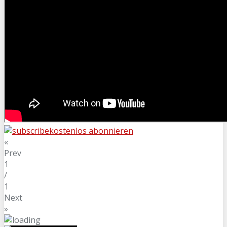
kostenlos abonnieren
«
Prev
1
/
1
Next
»