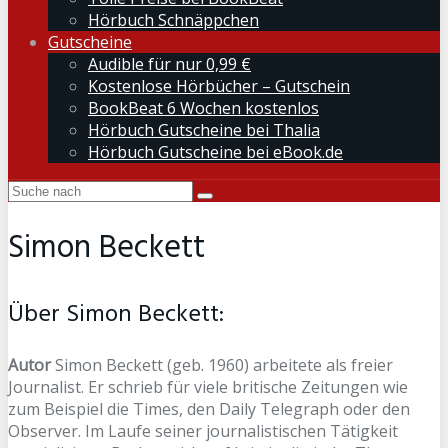
Hörbuch Schnäppchen
Gutscheine
Audible für nur 0,99 €
Kostenlose Hörbücher – Gutschein
BookBeat 6 Wochen kostenlos
Hörbuch Gutscheine bei Thalia
Hörbuch Gutscheine bei eBook.de
Simon Beckett
Über Simon Beckett:
Autor
Simon Beckett (geb. 1960) arbeitete als freier
Journalist. Er schrieb für viele britische Zeitungen wie
zum Beispiel die Times, den Daily Telegraph oder den
Observer. Im Laufe seiner journalistischen Tätigkeit