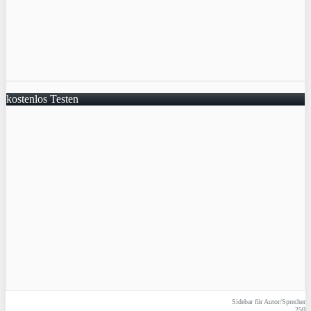
kostenlos Testen
Sidebar für Autor/Sprecher
250