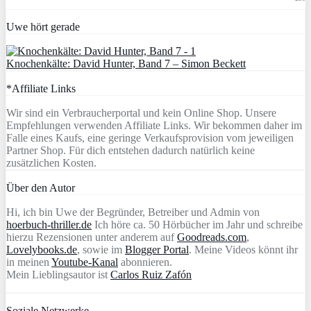
Uwe hört gerade
Knochenkälte: David Hunter, Band 7 – Simon Beckett
*Affiliate Links
Wir sind ein Verbraucherportal und kein Online Shop. Unsere
Empfehlungen verwenden Affiliate Links. Wir bekommen daher im
Falle eines Kaufs, eine geringe Verkaufsprovision vom jeweiligen
Partner Shop. Für dich entstehen dadurch natürlich keine
zusätzlichen Kosten.
Über den Autor
Hi, ich bin Uwe der Begründer, Betreiber und Admin von
hoerbuch-thriller.de
Ich höre ca. 50 Hörbücher im Jahr und schreibe
hierzu Rezensionen unter anderem auf
Goodreads.com
,
Lovelybooks.de
, sowie im
Blogger Portal
. Meine Videos könnt ihr
in meinen
Youtube-Kanal
abonnieren.
Mein Lieblingsautor ist
Carlos Ruiz Zafón
Soziale Netzwerke