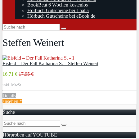
BookBeat 6 Wochen kostenlos
Hörbuch Gutscheine bei Thalia
Hörbuch Gutscheine bei eBook.de
Steffen Weinert
Eisfeld – Der Fall Katharina S. – Steffen Weinert
16,71 €
17,95 €
inkl. MwSt.
Details
ansehen *
Suche
Hörproben auf YOUTUBE