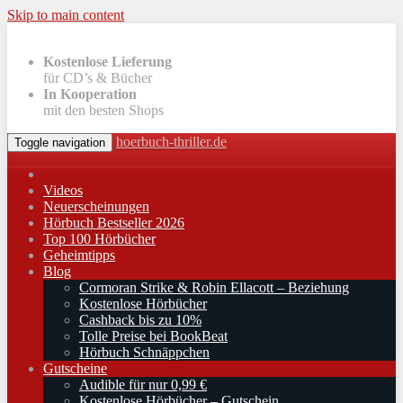
Skip to main content
Kostenlose Lieferung
für CD’s & Bücher
In Kooperation
mit den besten Shops
hoerbuch-thriller.de
Toggle navigation
Videos
Neuerscheinungen
Hörbuch Bestseller 2026
Top 100 Hörbücher
Geheimtipps
Blog
Cormoran Strike & Robin Ellacott – Beziehung
Kostenlose Hörbücher
Cashback bis zu 10%
Tolle Preise bei BookBeat
Hörbuch Schnäppchen
Gutscheine
Audible für nur 0,99 €
Kostenlose Hörbücher – Gutschein