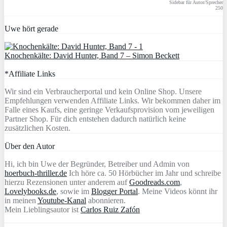
Sidebar für Autor/Sprecher
250
Uwe hört gerade
Knochenkälte: David Hunter, Band 7 – Simon Beckett
*Affiliate Links
Wir sind ein Verbraucherportal und kein Online Shop. Unsere
Empfehlungen verwenden Affiliate Links. Wir bekommen daher im
Falle eines Kaufs, eine geringe Verkaufsprovision vom jeweiligen
Partner Shop. Für dich entstehen dadurch natürlich keine
zusätzlichen Kosten.
Über den Autor
Hi, ich bin Uwe der Begründer, Betreiber und Admin von
hoerbuch-thriller.de
Ich höre ca. 50 Hörbücher im Jahr und schreibe
hierzu Rezensionen unter anderem auf
Goodreads.com
,
Lovelybooks.de
, sowie im
Blogger Portal
. Meine Videos könnt ihr
in meinen
Youtube-Kanal
abonnieren.
Mein Lieblingsautor ist
Carlos Ruiz Zafón