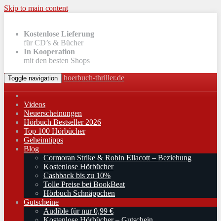
Skip to main content
Kostenlose Lieferung
für CD’s & Bücher
In Kooperation
mit den besten Shops
hoerbuch-thriller.de
Toggle navigation
Videos
Neuerscheinungen
Hörbuch Bestseller 2026
Top 100 Hörbücher
Geheimtipps
Blog
Cormoran Strike & Robin Ellacott – Beziehung
Kostenlose Hörbücher
Cashback bis zu 10%
Tolle Preise bei BookBeat
Hörbuch Schnäppchen
Gutscheine
Audible für nur 0,99 €
Kostenlose Hörbücher – Gutschein