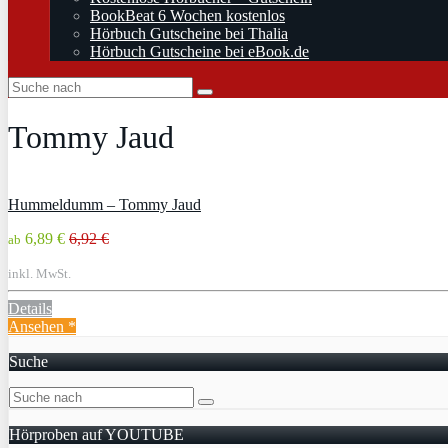
BookBeat 6 Wochen kostenlos
Hörbuch Gutscheine bei Thalia
Hörbuch Gutscheine bei eBook.de
Tommy Jaud
Hummeldumm – Tommy Jaud
6,89 €
6,92 €
ab
inkl. MwSt.
Details
Ansehen *
Suche
Hörproben auf YOUTUBE