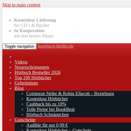
Skip to main content
Kostenlose Lieferung
für CD’s & Bücher
In Kooperation
mit den besten Shops
hoerbuch-thriller.de
Toggle navigation
Videos
Neuerscheinungen
Hörbuch Bestseller 2026
Top 100 Hörbücher
Geheimtipps
Blog
Cormoran Strike & Robin Ellacott – Beziehung
Kostenlose Hörbücher
Cashback bis zu 10%
Tolle Preise bei BookBeat
Hörbuch Schnäppchen
Gutscheine
Audible für nur 0,99 €
Kostenlose Hörbücher – Gutschein