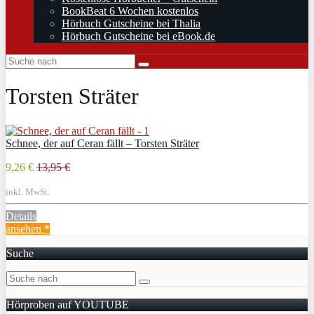
BookBeat 6 Wochen kostenlos
Hörbuch Gutscheine bei Thalia
Hörbuch Gutscheine bei eBook.de
Torsten Sträter
Schnee, der auf Ceran fällt – Torsten Sträter
9,26 €
13,95 €
inkl. MwSt.
Details
ansehen *
Suche
Hörproben auf YOUTUBE