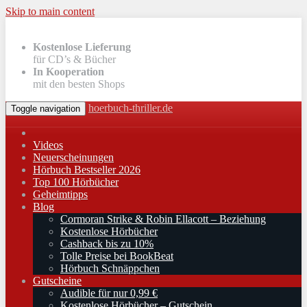
Skip to main content
Kostenlose Lieferung
für CD’s & Bücher
In Kooperation
mit den besten Shops
hoerbuch-thriller.de
Toggle navigation
Videos
Neuerscheinungen
Hörbuch Bestseller 2026
Top 100 Hörbücher
Geheimtipps
Blog
Cormoran Strike & Robin Ellacott – Beziehung
Kostenlose Hörbücher
Cashback bis zu 10%
Tolle Preise bei BookBeat
Hörbuch Schnäppchen
Gutscheine
Audible für nur 0,99 €
Kostenlose Hörbücher – Gutschein