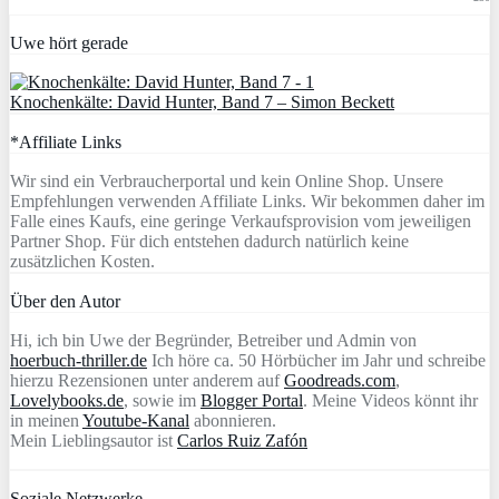
Uwe hört gerade
Knochenkälte: David Hunter, Band 7 – Simon Beckett
*Affiliate Links
Wir sind ein Verbraucherportal und kein Online Shop. Unsere
Empfehlungen verwenden Affiliate Links. Wir bekommen daher im
Falle eines Kaufs, eine geringe Verkaufsprovision vom jeweiligen
Partner Shop. Für dich entstehen dadurch natürlich keine
zusätzlichen Kosten.
Über den Autor
Hi, ich bin Uwe der Begründer, Betreiber und Admin von
hoerbuch-thriller.de
Ich höre ca. 50 Hörbücher im Jahr und schreibe
hierzu Rezensionen unter anderem auf
Goodreads.com
,
Lovelybooks.de
, sowie im
Blogger Portal
. Meine Videos könnt ihr
in meinen
Youtube-Kanal
abonnieren.
Mein Lieblingsautor ist
Carlos Ruiz Zafón
Soziale Netzwerke