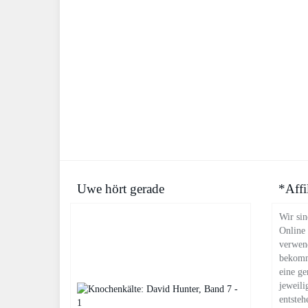
Uwe hört gerade
*Affi
Wir sin
Online
verwend
bekomm
eine ge
jeweili
entsteh