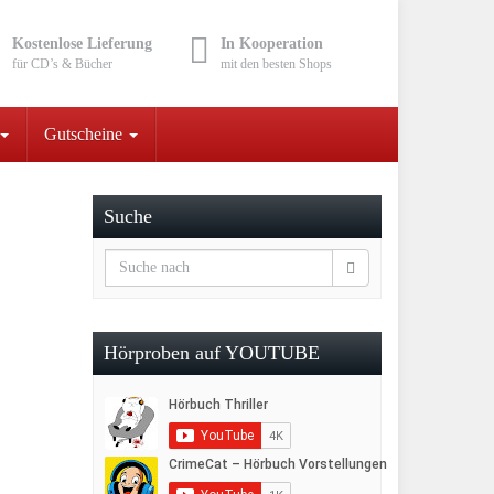
Kostenlose Lieferung
In Kooperation
für CD’s & Bücher
mit den besten Shops
Gutscheine
Suche
Hörproben auf YOUTUBE