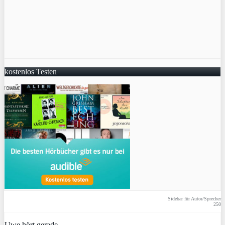
kostenlos Testen
Sidebar für Autor/Sprecher
250
Uwe hört gerade