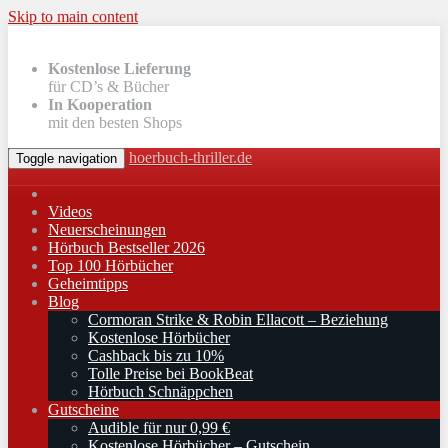
Skip to main content
Kostenlose Lieferung
für CD’s & Bücher
In Kooperation
mit den besten Shops
hoerbuch-thriller.de
Toggle navigation
Videos
Neuerscheinungen
Hörbuch Bestseller 2026
Top 100 Hörbücher
Geheimtipps
Blog
Cormoran Strike & Robin Ellacott – Beziehung
Kostenlose Hörbücher
Cashback bis zu 10%
Tolle Preise bei BookBeat
Hörbuch Schnäppchen
Gutscheine
Audible für nur 0,99 €
Kostenlose Hörbücher – Gutschein