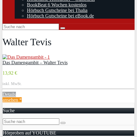
BookBeat 6 Wochen kostenlos
Hörbuch Gutscheine bei Thalia
Hörbuch Gutscheine bei eBook.de
Walter Tevis
Das Damengambit – Walter Tevis
13,92 €
inkl. MwSt.
Details
ansehen *
Suche
Hörproben auf YOUTUBE