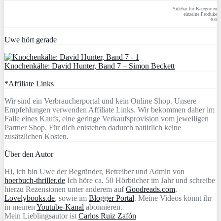
Sidebar für Kategorien
einzelne Produke
300
Uwe hört gerade
Knochenkälte: David Hunter, Band 7 – Simon Beckett
*Affiliate Links
Wir sind ein Verbraucherportal und kein Online Shop. Unsere
Empfehlungen verwenden Affiliate Links. Wir bekommen daher im
Falle eines Kaufs, eine geringe Verkaufsprovision vom jeweiligen
Partner Shop. Für dich entstehen dadurch natürlich keine
zusätzlichen Kosten.
Über den Autor
Hi, ich bin Uwe der Begründer, Betreiber und Admin von
hoerbuch-thriller.de
Ich höre ca. 50 Hörbücher im Jahr und schreibe
hierzu Rezensionen unter anderem auf
Goodreads.com
,
Lovelybooks.de
, sowie im
Blogger Portal
. Meine Videos könnt ihr
in meinen
Youtube-Kanal
abonnieren.
Mein Lieblingsautor ist
Carlos Ruiz Zafón