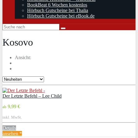
BookBeat 6 Wochen kostenlos
Hörbuch Gutscheine bei Thalia
Hörbuch Gutscheine bei eBook.de
Kosovo
Ansicht:
Der Letzte Befehl – Lee Child
9,99 €
ab
inkl. MwSt.
Details
ansehen *