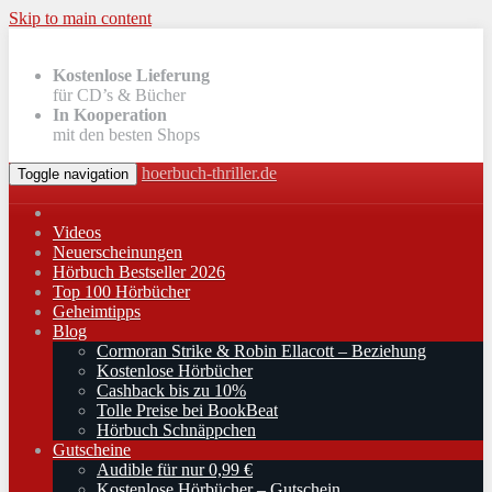
Skip to main content
Kostenlose Lieferung
für CD’s & Bücher
In Kooperation
mit den besten Shops
hoerbuch-thriller.de
Toggle navigation
Videos
Neuerscheinungen
Hörbuch Bestseller 2026
Top 100 Hörbücher
Geheimtipps
Blog
Cormoran Strike & Robin Ellacott – Beziehung
Kostenlose Hörbücher
Cashback bis zu 10%
Tolle Preise bei BookBeat
Hörbuch Schnäppchen
Gutscheine
Audible für nur 0,99 €
Kostenlose Hörbücher – Gutschein