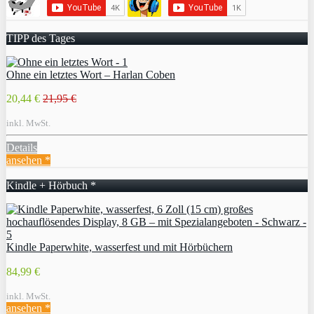
TIPP des Tages
Ohne ein letztes Wort – Harlan Coben
20,44 €
21,95 €
inkl. MwSt.
Details
ansehen *
Kindle + Hörbuch *
Kindle Paperwhite, wasserfest und mit Hörbüchern
84,99 €
inkl. MwSt.
ansehen *