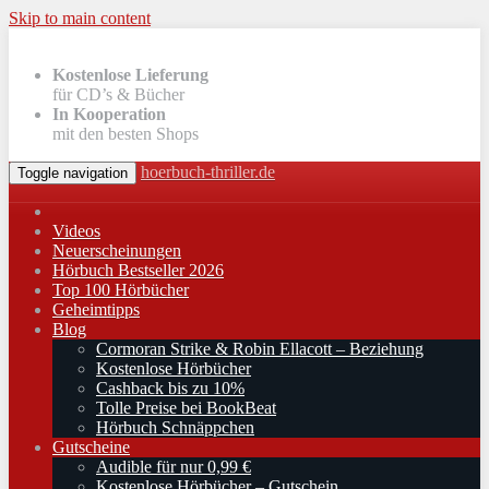
Skip to main content
Kostenlose Lieferung
für CD’s & Bücher
In Kooperation
mit den besten Shops
hoerbuch-thriller.de
Toggle navigation
Videos
Neuerscheinungen
Hörbuch Bestseller 2026
Top 100 Hörbücher
Geheimtipps
Blog
Cormoran Strike & Robin Ellacott – Beziehung
Kostenlose Hörbücher
Cashback bis zu 10%
Tolle Preise bei BookBeat
Hörbuch Schnäppchen
Gutscheine
Audible für nur 0,99 €
Kostenlose Hörbücher – Gutschein