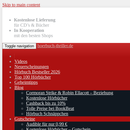
Skip to main content
Kostenlose Lieferung
für CD’s & Bücher
In Kooperation
mit den besten Shops
hoerbuch-thriller.de
Toggle navigation
Videos
Neuerscheinungen
Hörbuch Bestseller 2026
Top 100 Hörbücher
Geheimtipps
Blog
Cormoran Strike & Robin Ellacott – Beziehung
Kostenlose Hörbücher
Cashback bis zu 10%
Tolle Preise bei BookBeat
Hörbuch Schnäppchen
Gutscheine
Audible für nur 0,99 €
Kostenlose Hörbücher – Gutschein