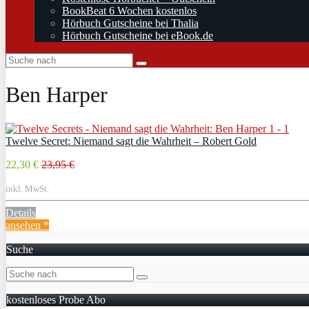
BookBeat 6 Wochen kostenlos
Hörbuch Gutscheine bei Thalia
Hörbuch Gutscheine bei eBook.de
Ben Harper
Twelve Secret: Niemand sagt die Wahrheit – Robert Gold
22,30 €
23,95 €
inkl. MwSt.
Details
ansehen *
Suche
kostenloses Probe Abo