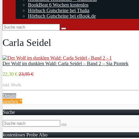
BookBeat 6 Wochen kostenlos
Hörbuch Gutscheine bei Thalia
Hörbuch Gutscheine bei eBook.de
Carla Seidel
Der Wolf im dunklen Wald: Carla Seidel – Band 2 – Sia Piontek
22,30 €
23,95 €
inkl. MwSt.
Details
ansehen *
Suche
kostenloses Probe Abo