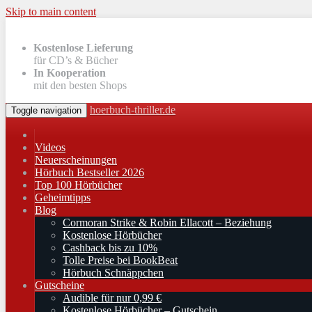
Skip to main content
Kostenlose Lieferung
für CD’s & Bücher
In Kooperation
mit den besten Shops
hoerbuch-thriller.de
Toggle navigation
Videos
Neuerscheinungen
Hörbuch Bestseller 2026
Top 100 Hörbücher
Geheimtipps
Blog
Cormoran Strike & Robin Ellacott – Beziehung
Kostenlose Hörbücher
Cashback bis zu 10%
Tolle Preise bei BookBeat
Hörbuch Schnäppchen
Gutscheine
Audible für nur 0,99 €
Kostenlose Hörbücher – Gutschein