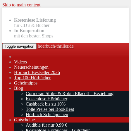
Skip to main content
Kostenlose Lieferung
für CD’s & Bücher
In Kooperation
mit den besten Shops
hoerbuch-thriller.de
Toggle navigation
Videos
Neuerscheinungen
Hörbuch Bestseller 2026
Top 100 Hörbücher
Geheimtipps
Blog
Cormoran Strike & Robin Ellacott – Beziehung
Kostenlose Hörbücher
Cashback bis zu 10%
Tolle Preise bei BookBeat
Hörbuch Schnäppchen
Gutscheine
Audible für nur 0,99 €
Kostenlose Hörbücher – Gutschein