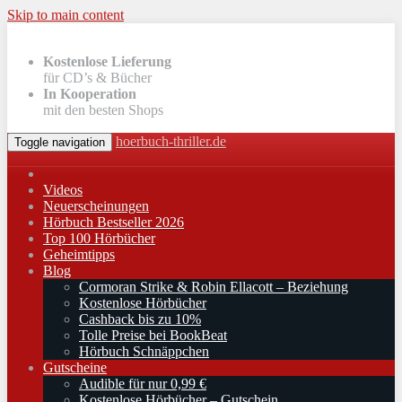
Skip to main content
Kostenlose Lieferung
für CD’s & Bücher
In Kooperation
mit den besten Shops
hoerbuch-thriller.de
Toggle navigation
Videos
Neuerscheinungen
Hörbuch Bestseller 2026
Top 100 Hörbücher
Geheimtipps
Blog
Cormoran Strike & Robin Ellacott – Beziehung
Kostenlose Hörbücher
Cashback bis zu 10%
Tolle Preise bei BookBeat
Hörbuch Schnäppchen
Gutscheine
Audible für nur 0,99 €
Kostenlose Hörbücher – Gutschein