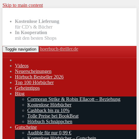
Skip to main content
Kostenlose Lieferung
für CD’s & Bücher
In Kooperation
mit den besten Shops
hoerbuch-thriller.de
Toggle navigation
Videos
Neuerscheinungen
Hörbuch Bestseller 2026
Top 100 Hörbücher
Geheimtipps
Blog
Cormoran Strike & Robin Ellacott – Beziehung
Kostenlose Hörbücher
Cashback bis zu 10%
Tolle Preise bei BookBeat
Hörbuch Schnäppchen
Gutscheine
Audible für nur 0,99 €
Kostenlose Hörbücher – Gutschein