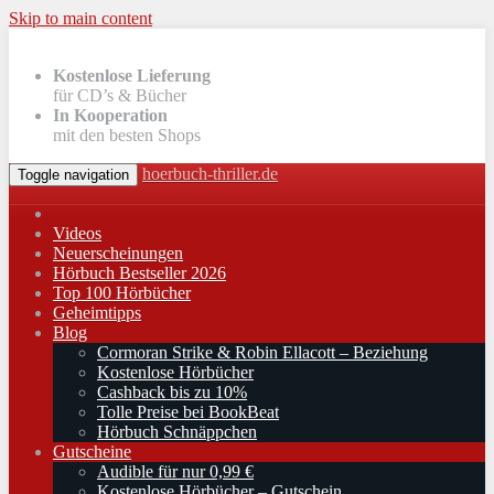
Skip to main content
Kostenlose Lieferung
für CD’s & Bücher
In Kooperation
mit den besten Shops
hoerbuch-thriller.de
Toggle navigation
Videos
Neuerscheinungen
Hörbuch Bestseller 2026
Top 100 Hörbücher
Geheimtipps
Blog
Cormoran Strike & Robin Ellacott – Beziehung
Kostenlose Hörbücher
Cashback bis zu 10%
Tolle Preise bei BookBeat
Hörbuch Schnäppchen
Gutscheine
Audible für nur 0,99 €
Kostenlose Hörbücher – Gutschein