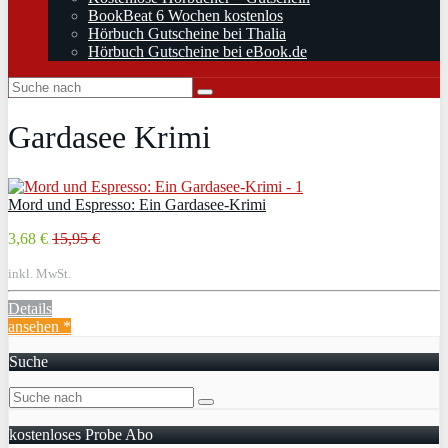
BookBeat 6 Wochen kostenlos
Hörbuch Gutscheine bei Thalia
Hörbuch Gutscheine bei eBook.de
Gardasee Krimi
Mord und Espresso: Ein Gardasee-Krimi
3,68 €
15,95 €
inkl. MwSt.
Details
ansehen *
Suche
kostenloses Probe Abo