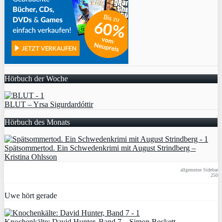
Hörbuch der Woche
BLUT – Yrsa Sigurdardóttir
Hörbuch des Monats
Spätsommertod. Ein Schwedenkrimi mit August Strindberg –
Kristina Ohlsson
allgemeine Sidebar
250
Uwe hört gerade
Knochenkälte: David Hunter, Band 7 – Simon Beckett