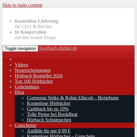
Skip to main content
Kostenlose Lieferung
für CD’s & Bücher
In Kooperation
mit den besten Shops
hoerbuch-thriller.de
Toggle navigation
Videos
Neuerscheinungen
Hörbuch Bestseller 2026
Top 100 Hörbücher
Geheimtipps
Blog
Cormoran Strike & Robin Ellacott – Beziehung
Kostenlose Hörbücher
Cashback bis zu 10%
Tolle Preise bei BookBeat
Hörbuch Schnäppchen
Gutscheine
Audible für nur 0,99 €
Kostenlose Hörbücher – Gutschein