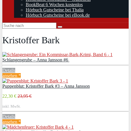
BookBeat 6 Wochen kostenlos
Hörbuch Gutscheine bei Thalia
Hörbuch Gutscheine bei eBook.de
Kristoffer Bark
Schlangengrube – Anna Jansson #6
Details
ansehen *
Puppenblut: Kristoffer Bark #3 – Anna Jansson
22,30 €
23,95 €
inkl. MwSt.
Details
ansehen *