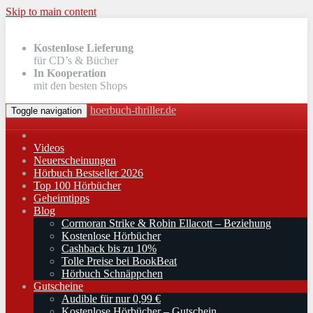
Skip to main content
Kostenlose Lieferung
für CD’s & Bücher
In Kooperation
mit den besten Shops
hoerbuch-thriller.de
Toggle navigation
Videos
Neuerscheinungen
Hörbuch Bestseller 2026
Top 100 Hörbücher
Geheimtipps
Blog
Cormoran Strike & Robin Ellacott – Beziehung
Kostenlose Hörbücher
Cashback bis zu 10%
Tolle Preise bei BookBeat
Hörbuch Schnäppchen
Gutscheine
Audible für nur 0,99 €
Kostenlose Hörbücher – Gutschein