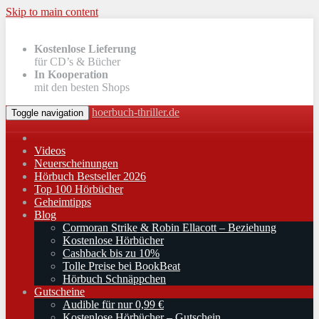
Skip to main content
Kostenlose Lieferung
für CD’s & Bücher
In Kooperation
mit den besten Shops
hoerbuch-thriller.de
Toggle navigation
Videos
Neuerscheinungen
Hörbuch Bestseller 2026
Top 100 Hörbücher
Geheimtipps
Blog
Cormoran Strike & Robin Ellacott – Beziehung
Kostenlose Hörbücher
Cashback bis zu 10%
Tolle Preise bei BookBeat
Hörbuch Schnäppchen
Gutscheine
Audible für nur 0,99 €
Kostenlose Hörbücher – Gutschein