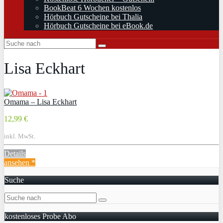
BookBeat 6 Wochen kostenlos
Hörbuch Gutscheine bei Thalia
Hörbuch Gutscheine bei eBook.de
Lisa Eckhart
Omama – Lisa Eckhart
12,99 €
inkl. MwSt.
Details
ansehen *
Suche
kostenloses Probe Abo