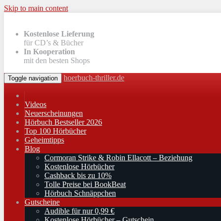
Skip to main content
Kostenlose Lieferung
für CD’s & Bücher
In Kooperation
mit den besten Shops
hoerbuch-thriller.de
Toggle navigation
Videos
Neuerscheinungen
Hörbuch Bestseller 2026
Top 100 Hörbücher
Geheimtipps
Blog
Cormoran Strike & Robin Ellacott – Beziehung
Kostenlose Hörbücher
Cashback bis zu 10%
Tolle Preise bei BookBeat
Hörbuch Schnäppchen
Gutscheine
Audible für nur 0,99 €
Kostenlose Hörbücher – Gutschein