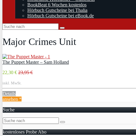
BookBeat 6 Wochen kostenlos
Hörbuch Gutscheine bei Thalia
Hörbuch Gutscheine bei eBook.de
Major Crimes Unit
The Puppet Master – Sam Holland
22,30 €
23,95 €
inkl. MwSt.
Details
ansehen *
Suche
kostenloses Probe Abo