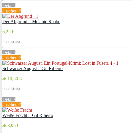
Details
ansehen *
Der Abgrund – Melanie Raabe
6,22 €
inkl. MwSt.
Details
ansehen *
Schwarzer August – Gil Ribeiro
19,50 €
ab
inkl. MwSt.
Details
ansehen *
Weiße Fracht – Gil Ribeiro
8,95 €
ab