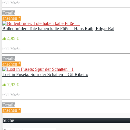
inkl. MwSt.
Details
ansehen *
Bullenbrüder: Tote haben kalte Füße – Hans Rath, Edgar Rai
4,85 €
ab
inkl. MwSt.
Details
ansehen *
Lost in Fuseta: Spur der Schatten – Gil Ribeiro
7,92 €
ab
inkl. MwSt.
Details
ansehen *
Suche