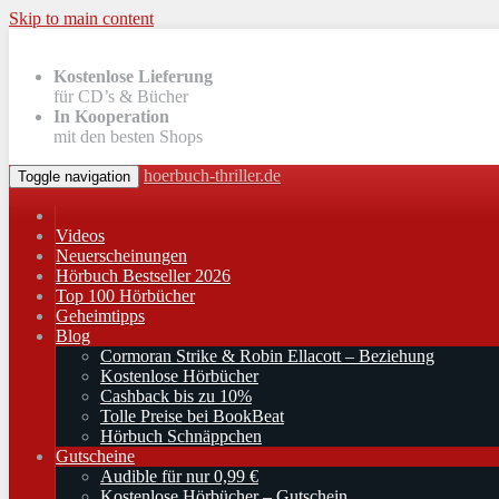
Skip to main content
Kostenlose Lieferung
für CD’s & Bücher
In Kooperation
mit den besten Shops
hoerbuch-thriller.de
Toggle navigation
Videos
Neuerscheinungen
Hörbuch Bestseller 2026
Top 100 Hörbücher
Geheimtipps
Blog
Cormoran Strike & Robin Ellacott – Beziehung
Kostenlose Hörbücher
Cashback bis zu 10%
Tolle Preise bei BookBeat
Hörbuch Schnäppchen
Gutscheine
Audible für nur 0,99 €
Kostenlose Hörbücher – Gutschein